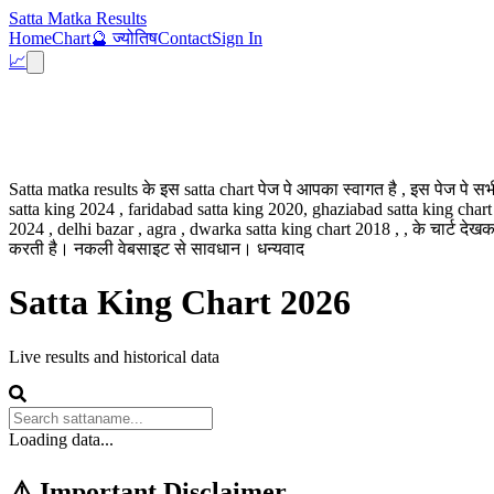
Satta Matka Results
Home
Chart
🔮 ज्योतिष
Contact
Sign In
📈
Satta matka results के इस satta chart पेज पे आपका स्वागत है , इस पेज पे सभ
satta king 2024 , faridabad satta king 2020, ghaziabad satta king chart
2024 , delhi bazar , agra , dwarka satta king chart 2018 , , के चार्ट 
करती है। नकली वेबसाइट से सावधान। धन्यवाद
Satta King Chart
2026
Live results and historical data
Loading data...
⚠️ Important Disclaimer