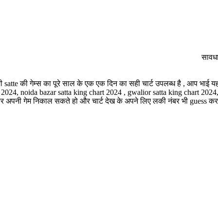
सावधान। म
ी satte की गेम्स का पूरे साल के एक एक दिन का सही चार्ट उपलब्ध है , आप भाई यह
 2024, noida bazar satta king chart 2024 , gwalior satta king chart 2024
देखकर अपनी गेम निकाल सकते हो और चार्ट देख के अपने लिए लकी नंबर भी guess